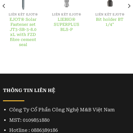
LIÊN KẾT EJOT®
LIÊN KẾT EJOT®
LIÊN KẾT EJOT®
EJOT® Solar
LIEBIG®
Bit holder BT
Fastener set
SUPERPLUS
1/4″
JT3-SB-3-8.0
BLS-P
xL with FZD
fibre cement
seal
THÔNG TIN LIÊN HỆ
Công Ty Cổ Phần Công Nghệ M&B Việt Nam
MST: 0109851880
Hotline : 0886389186