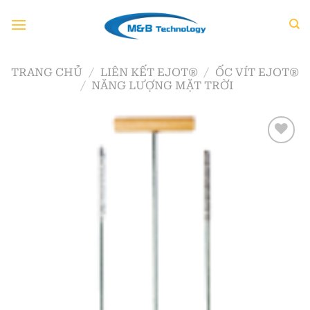
Chuyển
đến
nội
dung
TRANG CHỦ
/
LIÊN KẾT EJOT®
/
ỐC VÍT EJOT®
/
NĂNG LƯỢNG MẶT TRỜI