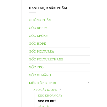
DANH MỤC SẢN PHẨM
CHỐNG THẤM
GỐC BITUM
GỐC EPOXY
GỐC HDPE
GỐC POLYUREA
GỐC POLYURETHANE
GỐC TPO
GỐC XI MĂNG
LIÊN KẾT EJOT®
NEO CẤY EJOT®
KEO KHOAN CẤY
NEO CƠ KHÍ
TẮC KÊ