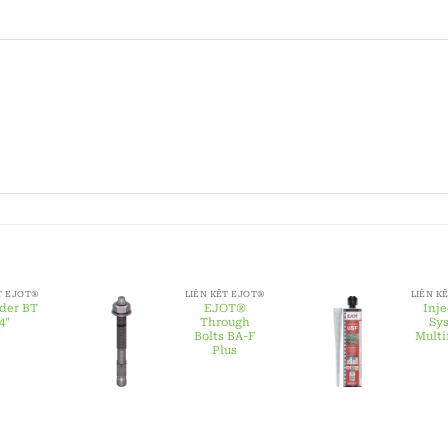
T EJOT®
LIÊN KẾT EJOT®
LIÊN K
lder BT
EJOT®
Inje
4″
Through
Sy
Bolts BA-F
Multi
Plus