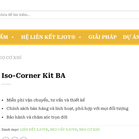
HẤM
HỆ LIÊN KẾT EJOT®
GIẢI PHÁP
DỰ Á
EO CƠ KHÍ
Iso-Corner Kit BA
Miễn phí vận chuyển, tư vấn và thiết kế
Chính sách bán hàng và linh hoạt, phù hợp với mọi đối tượng
Bảo hành và chăm sóc trọn đời
Danh mục:
LIÊN KẾT EJOT®
,
NEO CẤY EJOT®
,
NEO CƠ KHÍ