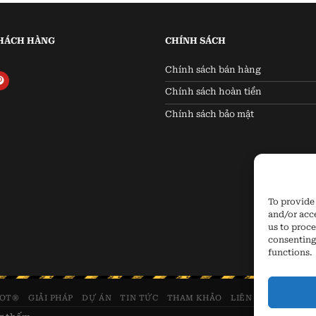
HÁCH HÀNG
CHÍNH SÁCH
Chính sách bán hàng
Chính sách hoàn tiền
Chính sách bảo mật
To provide 
and/or acc
us to proce
consenting
functions.
JOT®
GIẢI PHÁP
DỰ ÁN
TIN TỨC
THAM KHẢO
LIÊN HỆ