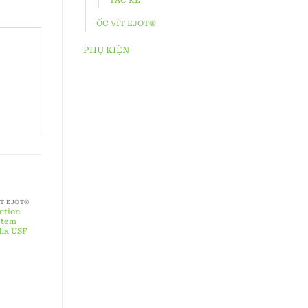
ỐC VÍT EJOT®
PHỤ KIỆN
ẾT EJOT®
ction
stem
fix USF