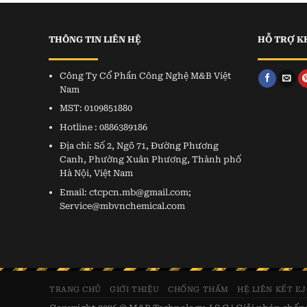
THÔNG TIN LIÊN HỆ
HỖ TRỢ K
Công Ty Cổ Phần Công Nghệ M&B Việt
Nam
MST: 0109851880
Hotline : 0886389186
Địa chỉ: Số 2, Ngõ 71, Đường Phương
Canh, Phường Xuân Phương, Thành phố
Hà Nội, Việt Nam
Email: ctcpcn.mb@gmail.com;
Service@mbvnchemical.com
TRANG CHỦ
GIỚI THIỆU
CHỐNG THẤM
HỆ LIÊN KẾT E