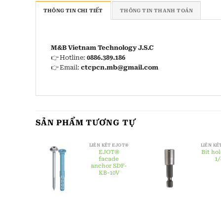
THÔNG TIN CHI TIẾT
THÔNG TIN THANH TOÁN
M&B Vietnam Technology J.S.C
👉 Hotline:
0886.389.186
👉 Email:
ctcpcn.mb@gmail.com
SẢN PHẨM TƯƠNG TỰ
T EJOT®
LIÊN KẾT EJOT®
LIÊN KẾ
ter
EJOT®
Bit ho
t SDS
facade
1/
s®
anchor SDF-
KB-10V