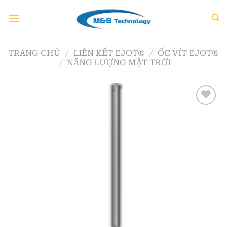
Chuyển
đến
nội
dung
TRANG CHỦ
/
LIÊN KẾT EJOT®
/
ỐC VÍT EJOT®
/
NĂNG LƯỢNG MẶT TRỜI