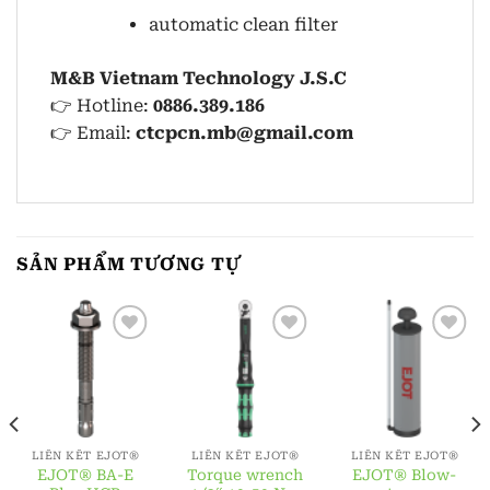
automatic clean filter
M&B Vietnam Technology J.S.C
👉 Hotline:
0886.389.186
👉 Email:
ctcpcn.mb@gmail.com
SẢN PHẨM TƯƠNG TỰ
LIÊN KẾT EJOT®
LIÊN KẾT EJOT®
LIÊN KẾT EJOT®
EJOT® BA-E
Torque wrench
EJOT® Blow-