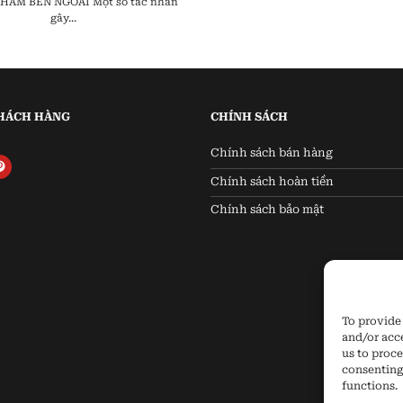
ẤM BÊN NGOÀI Một số tác nhân
gây...
HÁCH HÀNG
CHÍNH SÁCH
Chính sách bán hàng
Chính sách hoàn tiền
Chính sách bảo mật
To provide 
and/or acc
us to proce
consenting
functions.