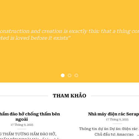
struction and creation is exactly this: that a thing co
ted is loved before it exists”
THAM KHẢO
hầm đào hở chống thấm bên
Nhà máy điện rác Sera
ngoài
17 Tháng 9, 2025
17 Tháng 9, 2025
Thông tin dự án Dự án: Điện rác
 THẤM TƯỜNG HẦM ĐÀO HỞ,
Chủ đầu tư: Amaccao ..