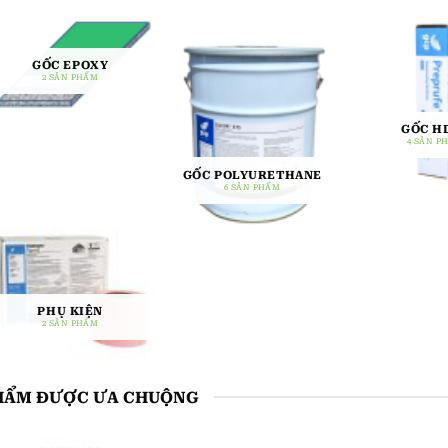
GỐC EPOXY
2 SẢN PHẨM
GỐC H
4 SẢN P
GỐC POLYURETHANE
6 SẢN PHẨM
PHỤ KIỆN
2 SẢN PHẨM
HẨM ĐƯỢC ƯA CHUỘNG