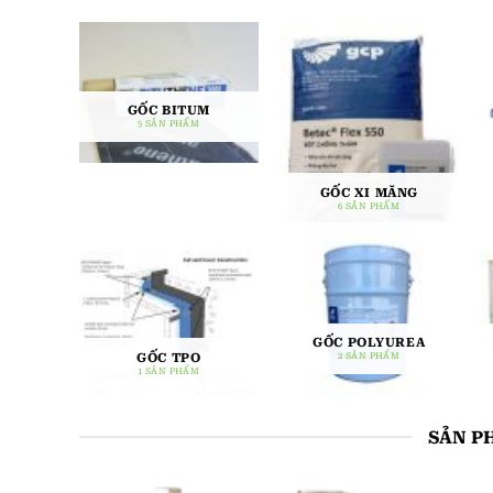
GỐC BITUM
5 SẢN PHẨM
GỐC XI MĂNG
6 SẢN PHẨM
GỐC POLYUREA
GỐC TPO
2 SẢN PHẨM
1 SẢN PHẨM
SẢN P