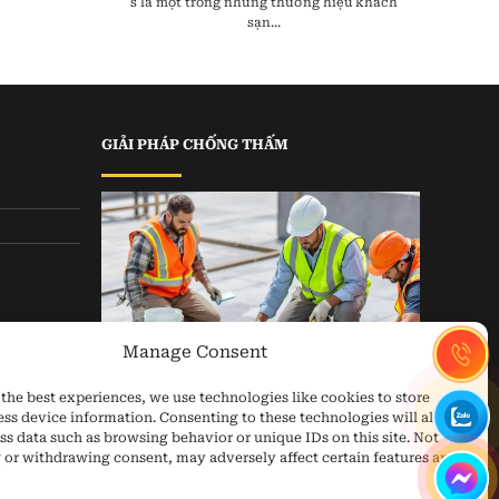
s là một trong những thương hiệu khách
sạn...
GIẢI PHÁP CHỐNG THẤM
Manage Consent
the best experiences, we use technologies like cookies to store
ess device information. Consenting to these technologies will allow
ss data such as browsing behavior or unique IDs on this site. Not
 or withdrawing consent, may adversely affect certain features and