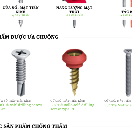
CỬA SỔ, MẶT TIỀN
NĂNG LƯỢNG MẶT
KÍNH
TRỜI
TẮC 
13 SẢN PHẨM
26 SẢN PHẨM
19 SẢN 
HẨM ĐƯỢC ƯA CHUỘNG
ỬA SỔ, MẶT TIỀN KÍNH
CỬA SỔ, MẶT TIỀN KÍNH
CỬA SỔ, MẶT TIỀN
JOT® self-drilling screw
EJOT PT® screw type DG
EJOT® Transom
ype FDM1
55-C
C SẢN PHẨM CHỐNG THẤM