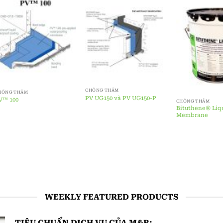
GỐC XI MĂNG
LIEBIG® Safety Bolt S
HỐNG THẤM
ilcor® 575
CHỐNG THẤM
BETEC® NSG (60
WEEKLY FEATURED PRODUCTS
TIÊU CHUẨN DỊCH VỤ CỦA M&B: