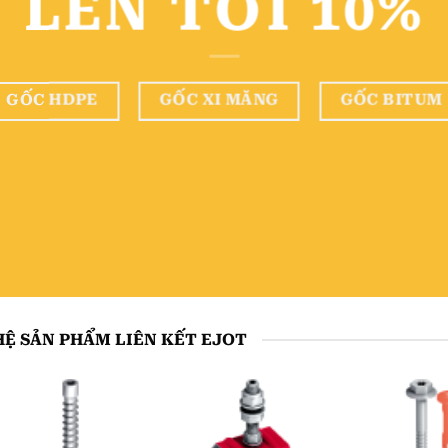
LÊN TỚI 10
%
GỐC HDPE
GỐC XI MĂNG
GỐC BITUM
Ệ SẢN PHẨM LIÊN KẾT EJOT