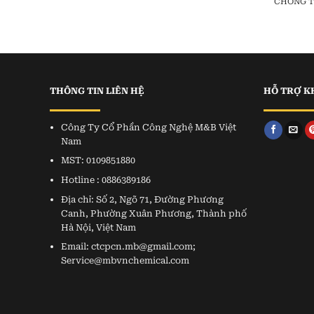
CHỐNG TH
THÔNG TIN LIÊN HỆ
HỖ TRỢ K
Công Ty Cổ Phần Công Nghệ M&B Việt
Nam
MST: 0109851880
Hotline : 0886389186
Địa chỉ: Số 2, Ngõ 71, Đường Phương
Canh, Phường Xuân Phương, Thành phố
Hà Nội, Việt Nam
Email: ctcpcn.mb@gmail.com;
Service@mbvnchemical.com