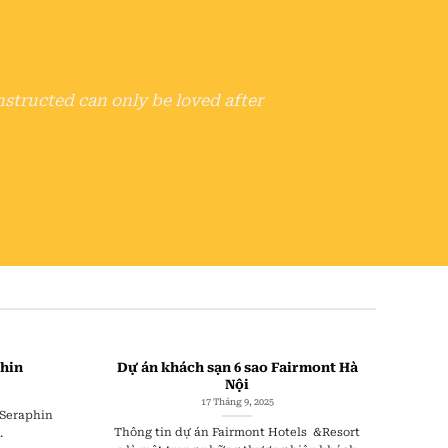
nstructed can only be loved after
phin
Dự án khách sạn 6 sao Fairmont Hà
Nội
17 Tháng 9, 2025
 Seraphin
Thông tin dự án Fairmont Hotels &Resort
.