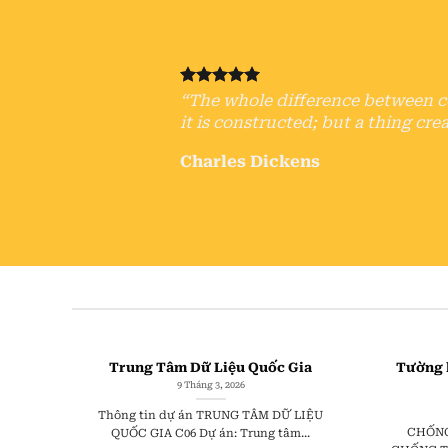
“The whole difference between con
it is constructed; but a thing crea
Charles Dickens
Trung Tâm Dữ Liệu Quốc Gia
Tường 
9 Tháng 3, 2026
Thông tin dự án TRUNG TÂM DỮ LIỆU
CHỐNG
QUỐC GIA C06 Dự án: Trung tâm...