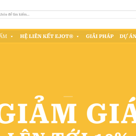
ẤM
HỆ LIÊN KẾT EJOT®
GIẢI PHÁP
DỰ Á
GIẢM GI