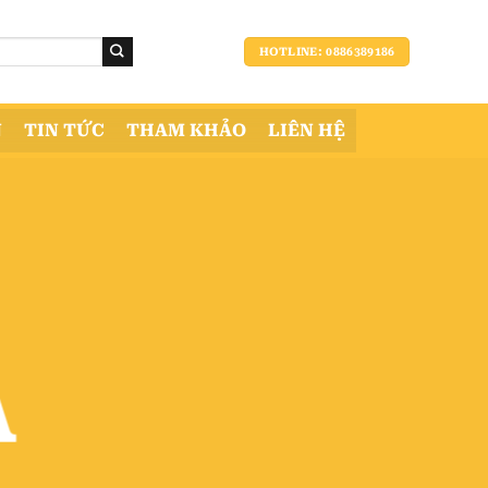
HOTLINE: 0886389186
N
TIN TỨC
THAM KHẢO
LIÊN HỆ
Á