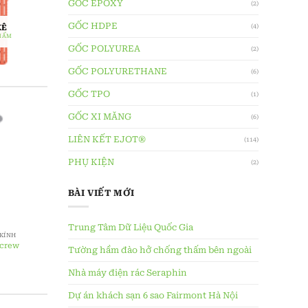
GỐC EPOXY
(2)
GỐC HDPE
(4)
KÊ
PHẨM
GỐC POLYUREA
(2)
GỐC POLYURETHANE
(6)
GỐC TPO
(1)
GỐC XI MĂNG
(6)
LIÊN KẾT EJOT®
(114)
PHỤ KIỆN
(2)
BÀI VIẾT MỚI
Trung Tâm Dữ Liệu Quốc Gia
 KÍNH
 screw
Tường hầm đào hở chống thấm bên ngoài
Nhà máy điện rác Seraphin
Dự án khách sạn 6 sao Fairmont Hà Nội