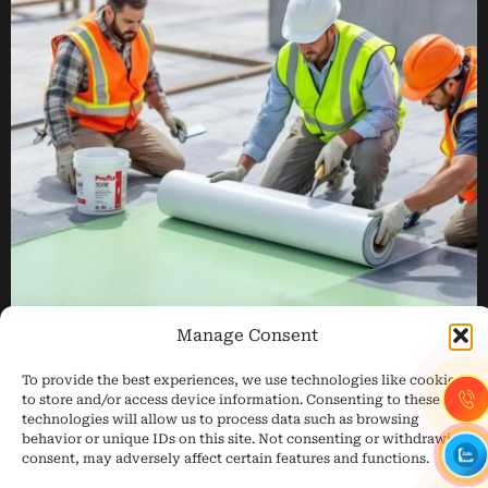
Manage Consent
To provide the best experiences, we use technologies like cookies
to store and/or access device information. Consenting to these
TRANG CHỦ
GIỚI THIỆU
CHỐNG THẤM
technologies will allow us to process data such as browsing
HỆ LIÊN KẾT EJOT®
GIẢI PHÁP
DỰ ÁN
TIN TỨC
behavior or unique IDs on this site. Not consenting or withdrawing
THAM KHẢO
LIÊN HỆ
consent, may adversely affect certain features and functions.
Copyright 2026 © M&B Technology J.S.C | Giải pháp