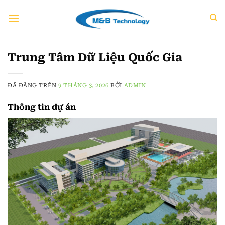
Chuyển
đến
nội
dung
Trung Tâm Dữ Liệu Quốc Gia
ĐÃ ĐĂNG TRÊN
9 THÁNG 3, 2026
BỞI
ADMIN
Thông tin dự án