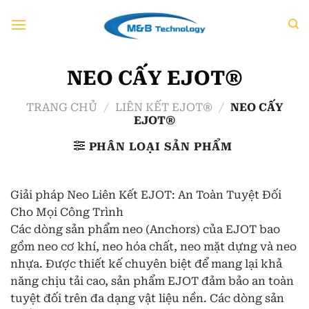
Chuyển
đến
nội
dung
NEO CẤY EJOT®
TRANG CHỦ
/
LIÊN KẾT EJOT®
/
NEO CẤY
EJOT®
PHÂN LOẠI SẢN PHẨM
Giải pháp Neo Liên Kết EJOT: An Toàn Tuyệt Đối
Cho Mọi Công Trình
Các dòng sản phẩm neo (Anchors) của EJOT bao
gồm neo cơ khí, neo hóa chất, neo mặt dựng và neo
nhựa. Được thiết kế chuyên biệt để mang lại khả
năng chịu tải cao, sản phẩm EJOT đảm bảo an toàn
tuyệt đối trên đa dạng vật liệu nền. Các dòng sản