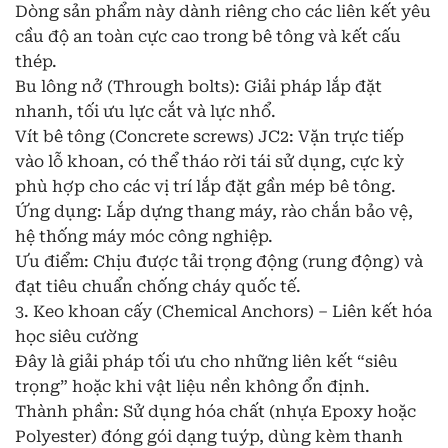
Dòng sản phẩm này dành riêng cho các liên kết yêu
cầu độ an toàn cực cao trong bê tông và kết cấu
thép.
Bu lông nở (Through bolts): Giải pháp lắp đặt
nhanh, tối ưu lực cắt và lực nhổ.
Vít bê tông (Concrete screws) JC2: Vặn trực tiếp
vào lỗ khoan, có thể tháo rời tái sử dụng, cực kỳ
phù hợp cho các vị trí lắp đặt gần mép bê tông.
Ứng dụng: Lắp dựng thang máy, rào chắn bảo vệ,
hệ thống máy móc công nghiệp.
Ưu điểm: Chịu được tải trọng động (rung động) và
đạt tiêu chuẩn chống cháy quốc tế.
3. Keo khoan cấy (Chemical Anchors) – Liên kết hóa
học siêu cường
Đây là giải pháp tối ưu cho những liên kết “siêu
trọng” hoặc khi vật liệu nền không ổn định.
Thành phần: Sử dụng hóa chất (nhựa Epoxy hoặc
Polyester) đóng gói dạng tuýp, dùng kèm thanh