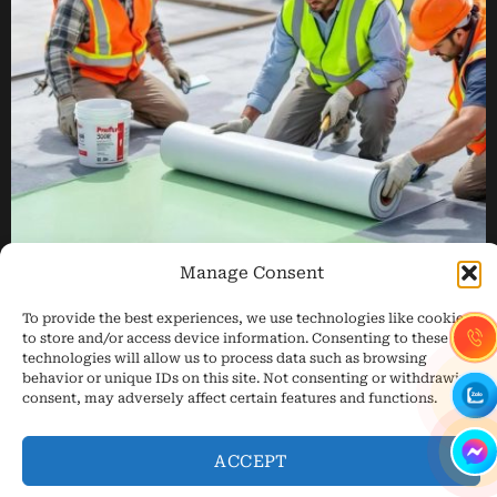
Manage Consent
To provide the best experiences, we use technologies like cookies
to store and/or access device information. Consenting to these
technologies will allow us to process data such as browsing
TRANG CHỦ
GIỚI THIỆU
CHỐNG THẤM
behavior or unique IDs on this site. Not consenting or withdrawing
HỆ LIÊN KẾT EJOT®
GIẢI PHÁP
DỰ ÁN
TIN TỨC
consent, may adversely affect certain features and functions.
THAM KHẢO
LIÊN HỆ
Copyright 2026 © M&B Technology J.S.C | Giải pháp
chống thấm
ACCEPT