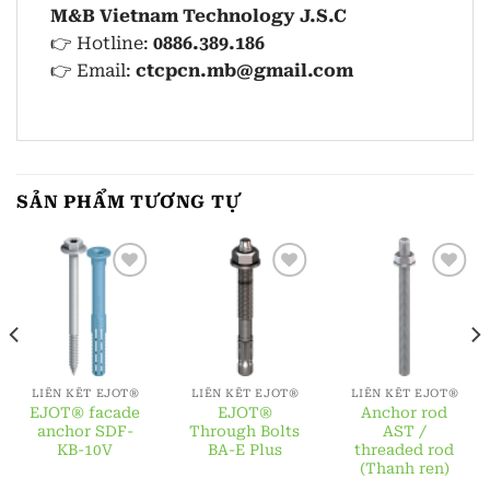
M&B Vietnam Technology J.S.C
👉 Hotline:
0886.389.186
👉 Email:
ctcpcn.mb@gmail.com
SẢN PHẨM TƯƠNG TỰ
LIÊN KẾT EJOT®
LIÊN KẾT EJOT®
LIÊN KẾT EJOT®
EJOT® facade
EJOT®
Anchor rod
anchor SDF-
Through Bolts
AST /
KB-10V
BA-E Plus
threaded rod
(Thanh ren)