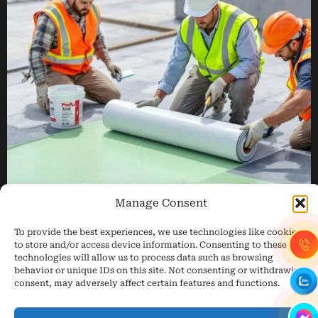
Manage Consent
To provide the best experiences, we use technologies like cookies
to store and/or access device information. Consenting to these
technologies will allow us to process data such as browsing
TRANG CHỦ
GIỚI THIỆU
CHỐNG THẤM
HỆ LIÊN KẾT EJOT®
GIẢI PHÁP
DỰ ÁN
TIN TỨC
behavior or unique IDs on this site. Not consenting or withdrawing
THAM KHẢO
LIÊN HỆ
consent, may adversely affect certain features and functions.
Copyright 2026 © M&B Technology J.S.C | Giải pháp
chống thấm