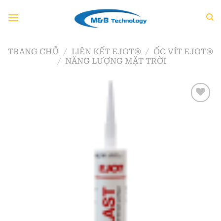
Chuyển
đến
nội
dung
TRANG CHỦ
/
LIÊN KẾT EJOT®
/
ỐC VÍT EJOT®
/
NĂNG LƯỢNG MẶT TRỜI