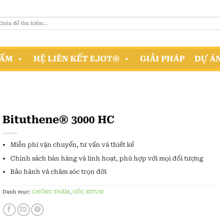
HẤM
HỆ LIÊN KẾT EJOT®
GIẢI PHÁP
DỰ Á
Bituthene® 3000 HC
Miễn phí vận chuyển, tư vấn và thiết kế
Chính sách bán hàng và linh hoạt, phù hợp với mọi đối tượng
Bảo hành và chăm sóc trọn đời
Danh mục:
CHỐNG THẤM
,
GỐC BITUM