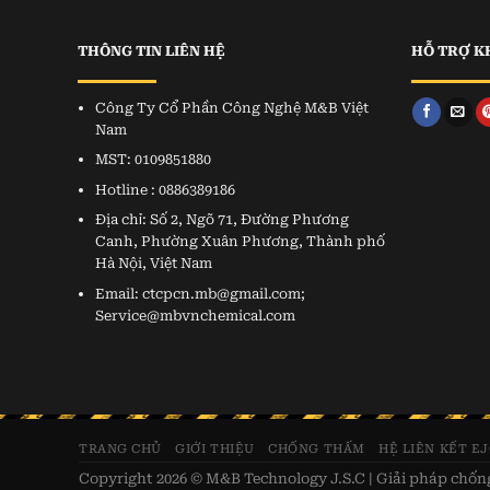
THÔNG TIN LIÊN HỆ
HỖ TRỢ K
Công Ty Cổ Phần Công Nghệ M&B Việt
Nam
MST: 0109851880
Hotline : 0886389186
Địa chỉ: Số 2, Ngõ 71, Đường Phương
Canh, Phường Xuân Phương, Thành phố
Hà Nội, Việt Nam
Email: ctcpcn.mb@gmail.com;
Service@mbvnchemical.com
TRANG CHỦ
GIỚI THIỆU
CHỐNG THẤM
HỆ LIÊN KẾT E
Copyright 2026 © M&B Technology J.S.C | Giải pháp chố