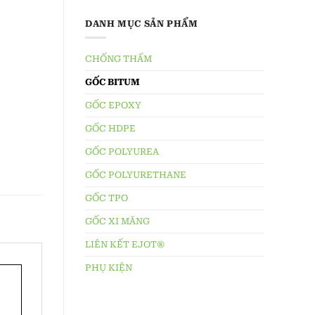
DANH MỤC SẢN PHẨM
CHỐNG THẤM
GỐC BITUM
GỐC EPOXY
GỐC HDPE
GỐC POLYUREA
GỐC POLYURETHANE
GỐC TPO
GỐC XI MĂNG
LIÊN KẾT EJOT®
PHỤ KIỆN