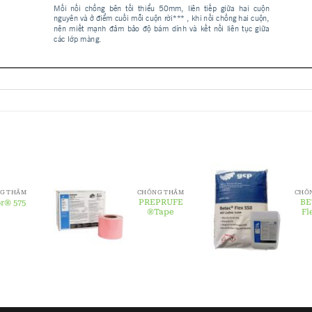
G THẤM
CHỐNG THẤM
CHỐ
PREPRUFE
BE
or® 575
®Tape
Fl