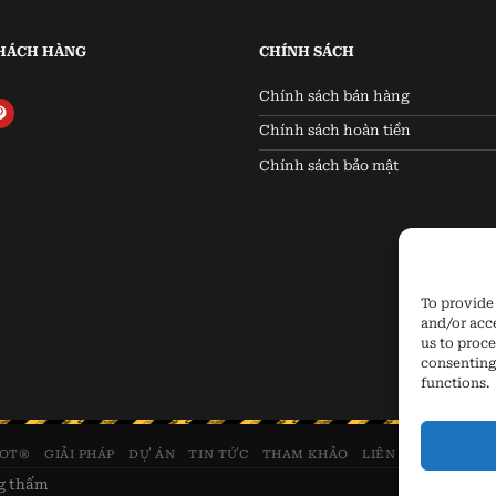
HÁCH HÀNG
CHÍNH SÁCH
Chính sách bán hàng
Chính sách hoàn tiền
Chính sách bảo mật
To provide 
and/or acc
us to proce
consenting
functions.
JOT®
GIẢI PHÁP
DỰ ÁN
TIN TỨC
THAM KHẢO
LIÊN HỆ
ng thấm