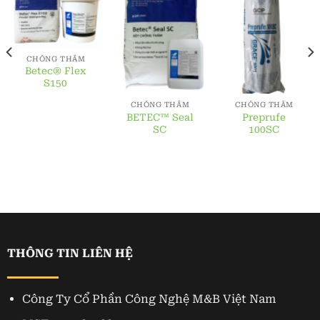
CHỐNG THẤM
Betec® Flex
S150
CHỐNG THẤM
CHỐNG THẤM
BETEC™ Seal
Preprufe
SC
100SC
THÔNG TIN LIÊN HỆ
Công Ty Cổ Phần Công Nghệ M&B Việt Nam