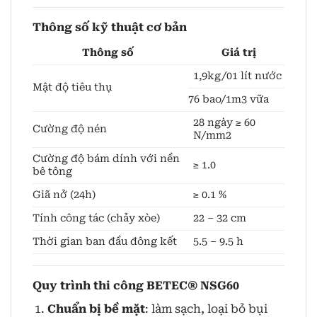
Thông số kỹ thuật cơ bản
Thông số
Giá trị
1,9kg/01 lít nước
Mật độ tiêu thụ
76 bao/1m3 vữa
28 ngày ≥ 60
Cường độ nén
N/mm2
Cường độ bám dính với nền
≥ 1.0
bê tông
Giã nở (24h)
≥ 0.1 %
Tính công tác (chảy xòe)
22 – 32 cm
Thời gian ban đầu đông kết
5.5 – 9.5 h
Quy trình thi công BETEC® NSG60
Chuẩn bị bề mặt
: làm sạch, loại bỏ bụi