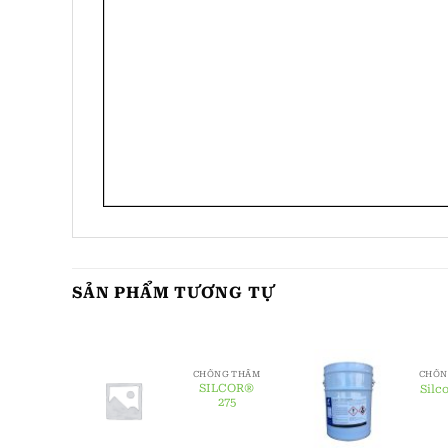
SẢN PHẨM TƯƠNG TỰ
G THẤM
CHỐNG THẤM
CHỐN
COR®
SILCOR®
Silc
oat 80
275