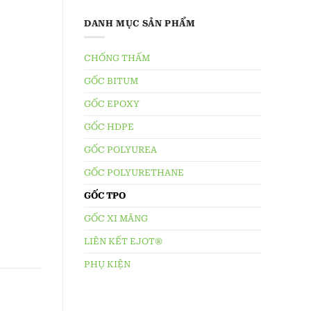
DANH MỤC SẢN PHẨM
CHỐNG THẤM
GỐC BITUM
GỐC EPOXY
GỐC HDPE
GỐC POLYUREA
GỐC POLYURETHANE
GỐC TPO
GỐC XI MĂNG
LIÊN KẾT EJOT®
PHỤ KIỆN