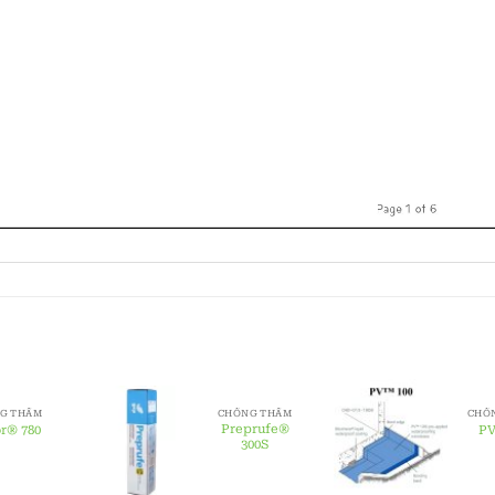
G THẤM
CHỐNG THẤM
CHỐ
Preprufe®
or® 780
PV
300S