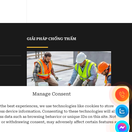
GIẢI PHÁP CHỐNG THẤM
Manage Consent
the best experiences, we use technologies like cookies to store
ess device information. Consenting to these technologies will allow
ss data such as browsing behavior or unique IDs on this site. Not
 or withdrawing consent, may adversely affect certain features and