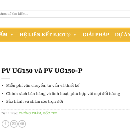
HẤM
HỆ LIÊN KẾT EJOT®
GIẢI PHÁP
DỰ Á
PV UG150 và PV UG150-P
Miễn phí vận chuyển, tư vấn và thiết kế
Chính sách bán hàng và linh hoạt, phù hợp với mọi đối tượng
Bảo hành và chăm sóc trọn đời
Danh mục:
CHỐNG THẤM
,
GỐC TPO