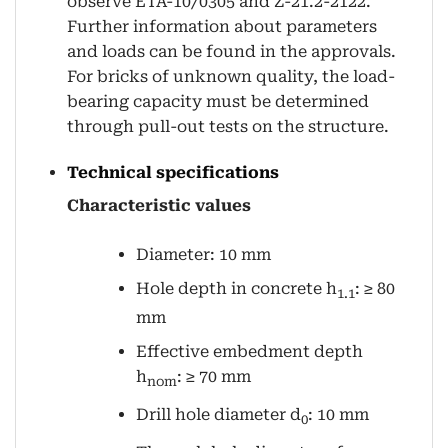
observe ETA-10/0305 and Z-21.2-2122.
Further information about parameters
and loads can be found in the approvals.
For bricks of unknown quality, the load-
bearing capacity must be determined
through pull-out tests on the structure.
Technical specifications
Characteristic values
Diameter: 10 mm
Hole depth in concrete h
: ≥ 80
1.1
mm
Effective embedment depth
h
: ≥ 70 mm
nom
Drill hole diameter d
: 10 mm
0