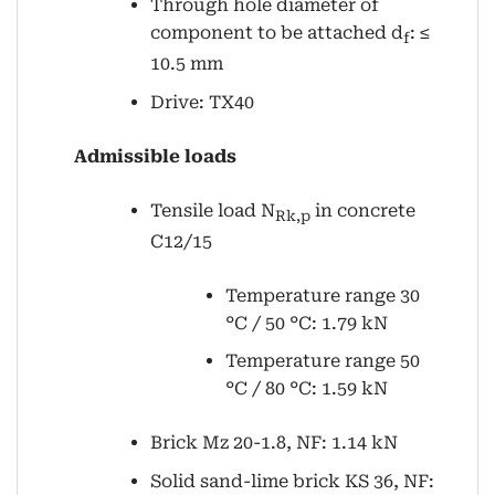
Through hole diameter of
component to be attached d
: ≤
f
10.5 mm
Drive: TX40
Admissible loads
Tensile load N
in concrete
Rk,p
C12/15
Temperature range 30
°C / 50 °C: 1.79 kN
Temperature range 50
°C / 80 °C: 1.59 kN
Brick Mz 20-1.8, NF: 1.14 kN
Solid sand-lime brick KS 36, NF: