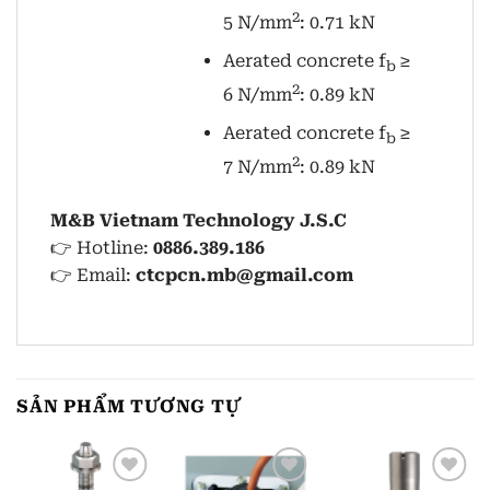
2
5 N/mm
: 0.71 kN
Aerated concrete f
≥
b
2
6 N/mm
: 0.89 kN
Aerated concrete f
≥
b
2
7 N/mm
: 0.89 kN
M&B Vietnam Technology J.S.C
👉 Hotline:
0886.389.186
👉 Email:
ctcpcn.mb@gmail.com
SẢN PHẨM TƯƠNG TỰ