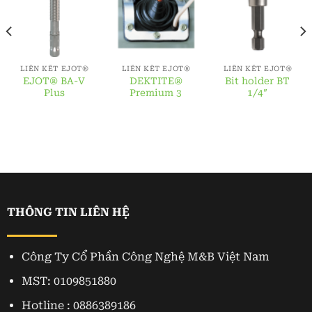
LIÊN KẾT EJOT®
LIÊN KẾT EJOT®
LIÊN KẾT EJOT®
EJOT® BA-V
DEKTITE®
Bit holder BT
Plus
Premium 3
1/4″
THÔNG TIN LIÊN HỆ
Công Ty Cổ Phần Công Nghệ M&B Việt Nam
MST: 0109851880
Hotline : 0886389186