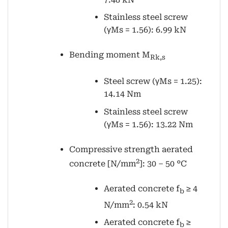
Stainless steel screw
(γMs = 1.56): 6.99 kN
Bending moment M
Rk,s
Steel screw (γMs = 1.25):
14.14 Nm
Stainless steel screw
(γMs = 1.56): 13.22 Nm
Compressive strength aerated
2
concrete [N/mm
]: 30 – 50 °C
Aerated concrete f
≥ 4
b
2
N/mm
: 0.54 kN
Aerated concrete f
≥
b