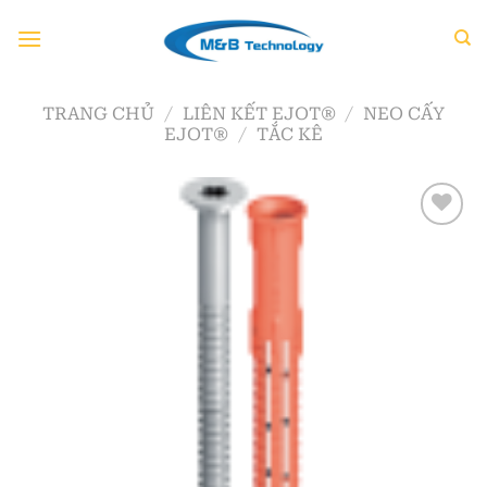
Chuyển
đến
nội
dung
TRANG CHỦ
/
LIÊN KẾT EJOT®
/
NEO CẤY
EJOT®
/
TẮC KÊ