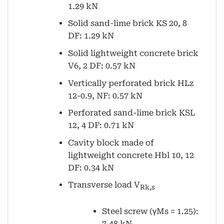
1.29 kN
Solid sand-lime brick KS 20, 8
DF: 1.29 kN
Solid lightweight concrete brick
V6, 2 DF: 0.57 kN
Vertically perforated brick HLz
12-0.9, NF: 0.57 kN
Perforated sand-lime brick KSL
12, 4 DF: 0.71 kN
Cavity block made of
lightweight concrete Hbl 10, 12
DF: 0.34 kN
Transverse load V
Rk,s
Steel screw (γMs = 1.25):
7.48 kN