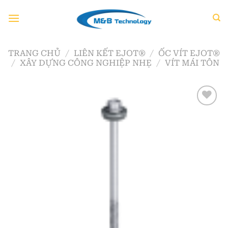
Chuyển
đến
nội
dung
TRANG CHỦ
/
LIÊN KẾT EJOT®
/
ỐC VÍT EJOT®
/
XÂY DỰNG CÔNG NGHIỆP NHẸ
/
VÍT MÁI TÔN