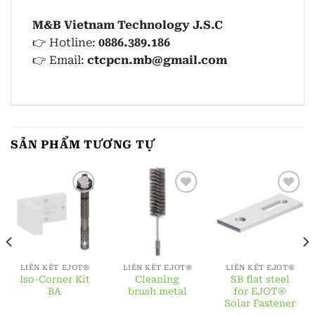
M&B Vietnam Technology J.S.C
👉 Hotline:
0886.389.186
👉 Email:
ctcpcn.mb@gmail.com
SẢN PHẨM TƯƠNG TỰ
LIÊN KẾT EJOT®
LIÊN KẾT EJOT®
LIÊN KẾT EJOT®
Iso-Corner Kit
Cleaning
SB flat steel
BA
brush metal
for EJOT®
Solar Fastener