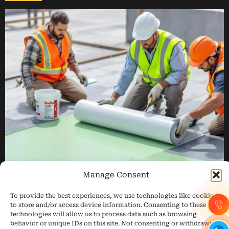
Manage Consent
To provide the best experiences, we use technologies like cookies
to store and/or access device information. Consenting to these
TRANG CHỦ
GIỚI THIỆU
CHỐNG THẤM
technologies will allow us to process data such as browsing
HỆ LIÊN KẾT EJOT®
GIẢI PHÁP
DỰ ÁN
TIN TỨC
behavior or unique IDs on this site. Not consenting or withdrawing
THAM KHẢO
LIÊN HỆ