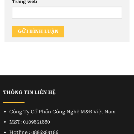
Trang web
THÔNG TIN LIÊN HỆ
Công Ty Cổ Phần Công Nghệ M&B Việt Nam
MST: 0109851880
Hotline : 0886389186