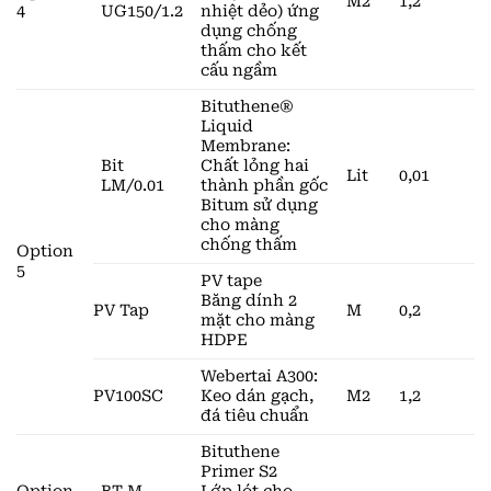
M2
1,2
4
UG150/1.2
nhiệt dẻo) ứng
dụng chống
thấm cho kết
cấu ngầm
Bituthene®
Liquid
Membrane:
Bit
Chất lỏng hai
Lit
0,01
LM/0.01
thành phần gốc
Bitum sử dụng
cho màng
chống thấm
Option
5
PV tape
Băng dính 2
PV Tap
M
0,2
mặt cho màng
HDPE
Webertai A300:
PV100SC
Keo dán gạch,
M2
1,2
đá tiêu chuẩn
Bituthene
Primer S2