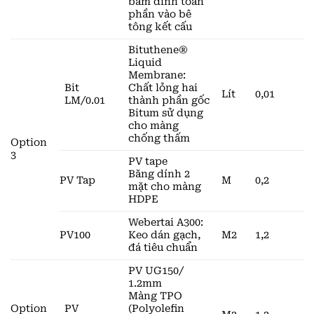
bám dính toàn
phần vào bê
tông kết cấu
Bituthene®
Liquid
Membrane:
Bit
Chất lỏng hai
Lít
0,01
LM/0.01
thành phần gốc
Bitum sử dụng
cho màng
chống thấm
Option
3
PV tape
Băng dính 2
PV Tap
M
0,2
mặt cho màng
HDPE
Webertai A300:
PV100
Keo dán gạch,
M2
1,2
đá tiêu chuẩn
PV UG150/
1.2mm
Màng TPO
Option
PV
(Polyolefin