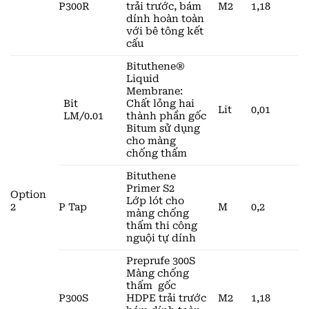
P300R
trải trước, bám
M2
1,18
dính hoàn toàn
với bê tông kết
cấu
Bituthene®
Liquid
Membrane:
Bit
Chất lỏng hai
Lit
0,01
LM/0.01
thành phần gốc
Bitum sử dụng
cho màng
chống thấm
Bituthene
Primer S2
Option
Lớp lót cho
2
P Tap
M
0,2
màng chống
thấm thi công
nguội tự dính
Preprufe 300S
Màng chống
thấm gốc
P300S
HDPE trải trước
M2
1,18