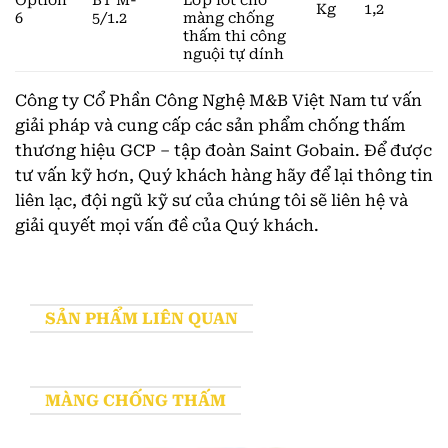
Option
BT M-
Lớp lót cho
Kg
1,2
6
5/1.2
màng chống
thấm thi công
nguội tự dính
Công ty Cổ Phần Công Nghệ M&B Việt Nam tư vấn
giải pháp và cung cấp các sản phẩm chống thấm
thương hiệu GCP – tập đoàn Saint Gobain. Để được
tư vấn kỹ hơn, Quý khách hàng hãy để lại
thông tin
liên lạc
, đội ngũ kỹ sư của chúng tôi sẽ liên hệ và
giải quyết mọi vấn đề của Quý khách.
SẢN PHẨM LIÊN QUAN
MÀNG CHỐNG THẤM