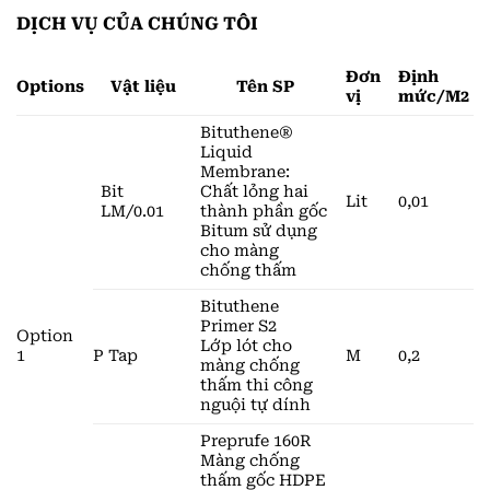
DỊCH VỤ CỦA CHÚNG TÔI
Đơn
Định
Options
Vật liệu
Tên SP
vị
mức/M2
Bituthene®
Liquid
Membrane:
Bit
Chất lỏng hai
Lit
0,01
LM/0.01
thành phần gốc
Bitum sử dụng
cho màng
chống thấm
Bituthene
Primer S2
Option
Lớp lót cho
1
P Tap
M
0,2
màng chống
thấm thi công
nguội tự dính
Preprufe 160R
Màng chống
thấm gốc HDPE