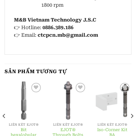
1800 rpm
M&B Vietnam Technology J.S.C
👉 Hotline:
0886.389.186
👉 Email:
ctcpcn.mb@gmail.com
SẢN PHẨM TƯƠNG TỰ
LIÊN KẾT EJOT®
LIÊN KẾT EJOT®
LIÊN KẾT EJOT®
Bit
EJOT®
Iso-Corner Kit
hexalobular
Through Bolts
BA