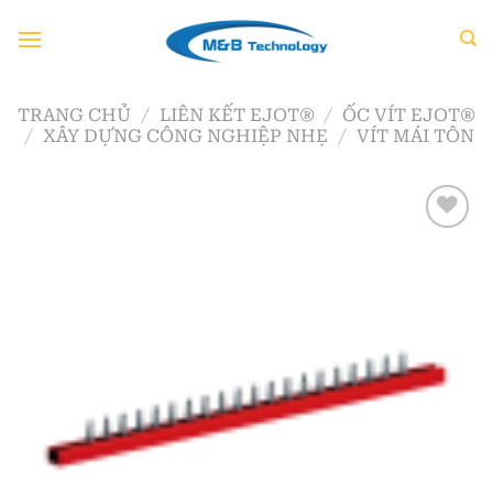
Chuyển
đến
nội
dung
TRANG CHỦ
/
LIÊN KẾT EJOT®
/
ỐC VÍT EJOT®
/
XÂY DỰNG CÔNG NGHIỆP NHẸ
/
VÍT MÁI TÔN